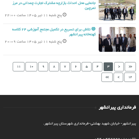
جانمایی محل احداث بازارچه مشترک تجارت چمدانی در مرز
تمرچین
پنج شنبه 11 تیر 1405 ساعت 22:00
🔴 تلاش برای تسریع در تکمیل مجتمع آموزشی 24 کلاسه
کهنه‌خانه پیرانشهر
پنج شنبه 11 تیر 1405 ساعت 20:09
11
10
9
8
7
6
5
4
3
<
<<
>>
>
12
فرمانداری پیرانشهر
پیرانشهر- خیابان شهید بهشتی-فرمانداری شهرستان پیرانشهر.