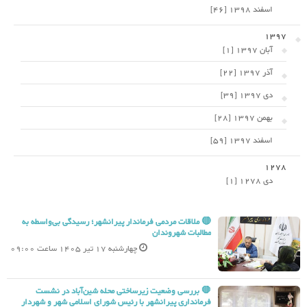
اسفند 1398 [46]
1397
آبان 1397 [1]
آذر 1397 [22]
دی 1397 [39]
بهمن 1397 [28]
اسفند 1397 [59]
1278
دی 1278 [1]
🔴 ملاقات مردمی فرماندار پیرانشهر؛ رسیدگی بی‌واسطه به
مطالبات شهروندان
چهارشنبه 17 تیر 1405 ساعت 09:00
🛑 بررسی وضعیت زیرساختی محله شین‌آباد در نشست
فرمانداری پیرانشهر با رئیس شورای اسلامی شهر و شهردار