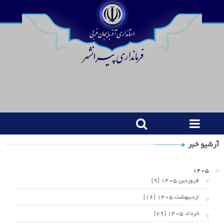
Shop
آرشیو خبر
Category
Widget
1405
فروردین 1405 [9]
اردیبهشت 1405 [16]
خرداد 1405 [79]