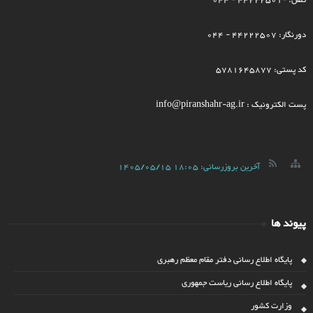
تلفن: -44222501 - 044
دورنگار: 44222507 - 044
کد پستی: 5781645877
پست الکترونیک : info@piranshahr-ag.ir
آخرین بروزرسانی:
1405/05/15 18:05
پیوند ها
پایگاه اطلاع رسانی دفتر مقام معظم رهبری
پایگاه اطلاع رسانی ریاست جمهوری
وزارت کشور