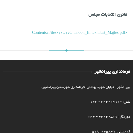
قانون انتخابات مجلس
/Contents/Files/1401/Ghanoon_Entekhabat_Majles.pdf
فرمانداری پیرانشهر
پیرانشهر- خیابان شهید بهشتی-فرمانداری شهرستان پیرانشهر.
تلفن: -44222501 - 044
دورنگار: 44222507 - 044
کد پستی: 5781645877