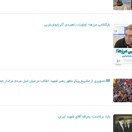
بازگشایی مرزها؛ اولویت راهبردی آذربایجان‌غربی
📸 تصویری از تشییع پیکر مطهر رهبر شهید انقلاب در میان خیل مردم عزادار نج
باید برخاست؛ بدرقه آقای شهید ایران