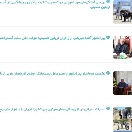
🛑 بررسی آمادگی‌های مرز تمرچین جهت مدیریت تردد زائران و پیشگیری از آسیب‌
اربعین حسینی،
🛑 پیرانشهر آماده میزبانی از زائران اربعین حسینی/ موکب اهل سنت گسترده‌تر 
🛑 نشست فرماندار پیرانشهر با مدیرعامل پست‌بانک استان آذربایجان غربی / تأک
🛑 عملیات عمرانی در 4 روستای بخش مرکزی پیرانشهر؛ اجرای 11 هزار مترمربع زیرسازی معابر و جدول‌گذاری