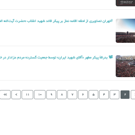
#تهران تصاویری از لحظه اقامه نماز بر پیکر قائد شهید انقلاب «حضرت آیت‌الله العظمی 
📽 بدرقۀ پیکر مطهر «آقای شهید ایران» توسط جمعیت گسترده مردم عزادار در خیا
>>
>
11
10
9
8
7
6
5
4
3
2