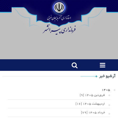
Shop
آرشیو خبر
Category
Widget
1405
فروردین 1405 [9]
اردیبهشت 1405 [16]
خرداد 1405 [79]