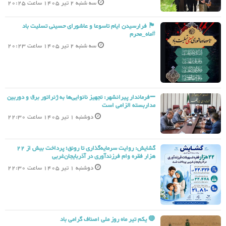
سه شنبه 2 تیر 1405 ساعت 20:25
🏴 فرارسیدن ایام تاسوعا و عاشورای حسینی تسلیت باد
#ماه_محرم
سه شنبه 2 تیر 1405 ساعت 20:23
➖فرماندار پیرانشهر: تجهیز نانوایی‌ها به ژنراتور برق و دوربین
مداربسته الزامی است
دوشنبه 1 تیر 1405 ساعت 22:30
گشایش: روایت سرمایه‌گذاری تا رونق؛ پرداخت بیش از 22
هزار فقره وام فرزندآوری در آذربایجان‌غربی
دوشنبه 1 تیر 1405 ساعت 22:30
🛑 یکم تیر ماه روز ملی اصناف گرامی باد