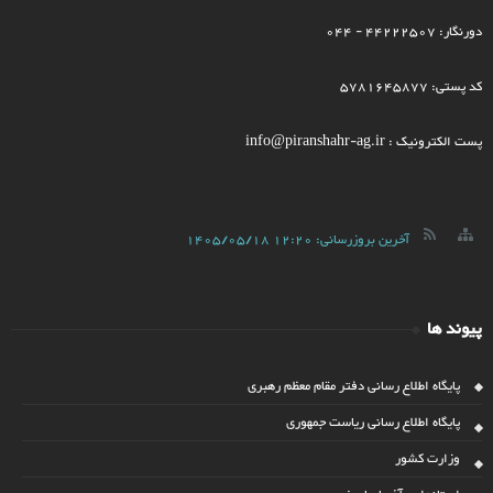
دورنگار: 44222507 - 044
کد پستی: 5781645877
پست الکترونیک : info@piranshahr-ag.ir
آخرین بروزرسانی:
1405/05/18 12:20
پیوند ها
پایگاه اطلاع رسانی دفتر مقام معظم رهبری
پایگاه اطلاع رسانی ریاست جمهوری
وزارت کشور