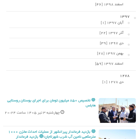
اسفند 1398 [46]
1397
آبان 1397 [1]
آذر 1397 [22]
دی 1397 [39]
بهمن 1397 [28]
اسفند 1397 [59]
1278
دی 1278 [1]
🛑 تخصیص 850 میلیون تومان برای اجرای بوستان روستایی
هابلس
چهارشنبه 3 تیر 1405 ساعت 20:24
🔴 بازدید فرماندار پیرانشهر از عملیات احداث مخزن 1000
مترمکعبی تامین آب شرب شهرلاجان؛🔴 بازدید فرماندار