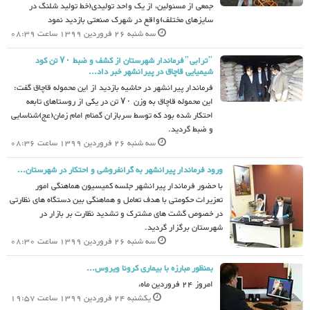
جمعی از مسئولین، از یک واحد تولیدی(خط تولید شلنگ در
سایزهای مختلف)واقع در شهرک صنعتی بازدید نمود
سه شنبه 26 فروردین 1399 ساعت 08:39
"ترابی"فرماندار شهرستان از کشف و ضبط ۷۰ تن کود
شیمیایی قاچاق در پیرانشهر خبر داد...
فرماندار پیرانشهر در حاشیه بازدید از این محموله قاچاق گفت:
این محموله قاچاق به وزن ۷۰ تن در یکی از روستاهای تابعه
احتکار شده بود که توسط سربازان گمنام امام زمان(عج)شناسایی
و ضبط گردید.
سه شنبه 26 فروردین 1399 ساعت 08:36
ورود فرماندار پیرانشهر به گرانفروشی و احتکار در شهرستان...
با حضور فرماندار پیرانشهر جلسه کمیسیون هماهنگی امور
تعزیرات حکومتی با هدف تعامل و هماهنگی بین دستگاه های نظارتی
در خصوص گشت های مشترک و تشدید نظارت بر بازار در
شهرستان برگزار گردید.
سه شنبه 26 فروردین 1399 ساعت 08:30
بمنظور مبارزه با بیماری کرونا ویروس...
امروز 24 فروردین ماه،
یکشنبه 24 فروردین 1399 ساعت 19:57