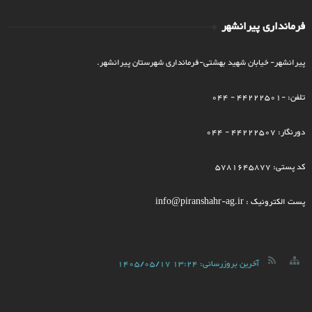
فرمانداری پیرانشهر
پیرانشهر- خیابان شهید بهشتی-فرمانداری شهرستان پیرانشهر.
تلفن: -44222501 - 044
دورنگار: 44222507 - 044
کد پستی: 5781645877
پست الکترونیک : info@piranshahr-ag.ir
آخرین بروزرسانی:
1405/05/17 13:24