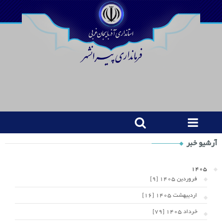
Shop
آرشیو خبر
Category
Widget
1405
فروردین 1405 [9]
اردیبهشت 1405 [16]
خرداد 1405 [79]