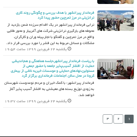
فرماندار پیرانشهر با هدف بررسی و چگونگی روند کاری
ترانزیتی در مرز تمرچین حضور پیدا کرد
ترابی فرماندار پیرانشهر در یک اقدام سرزده ضمن بازدید از
محوطه های بارگیریِ ترانزیتیِ شرکت های آغریبار و محور طلایی
واقع در مرز تمرچین و گفتگو با تجار،پیله وران و کارگران،
مشکلات و مسائل مربوط به این قشر را مورد بررسی قرار داد.
یکشنبه 24 فروردین 1399 ساعت 19:54
با ریاست فرماندار پیرانشهر،جلسه هماهنگی و هم‌اندیشی
حمایت از اقشار آسیب‌پذیر جامعه با حضور جمعی از
مسئولین،نهادهای حمایتی و موسسات خیریه ناشی از بیماری
کرونا در محل سالن اجتماعات فرمانداری برگزار گرد
فرماندار پیرانشهر: با کمک خیران و مردم نوعدوست شهرستان
به زودی توزیع بسته های معیشتی به اقشار آسیب پذیر آغاز
خواهد شد.
یکشنبه 24 فروردین 1399 ساعت 19:37
3
2
1