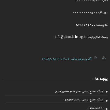
تلفن: -44222501 - 044
دورنگار: 44222507 - 044
کد پستی: 5781645877
پست الکترونیک : info@piranshahr-ag.ir
آخرین بروزرسانی:
1405/05/16 07:02
پیوند ها
پایگاه اطلاع رسانی دفتر مقام معظم رهبری
پایگاه اطلاع رسانی ریاست جمهوری
وزارت کشور