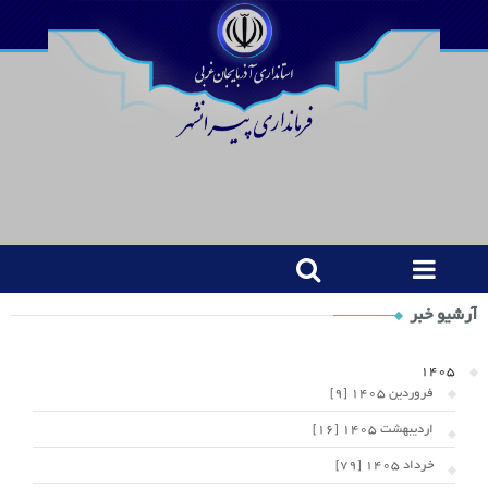
Shop
آرشیو خبر
Category
Widget
1405
فروردین 1405 [9]
اردیبهشت 1405 [16]
خرداد 1405 [79]