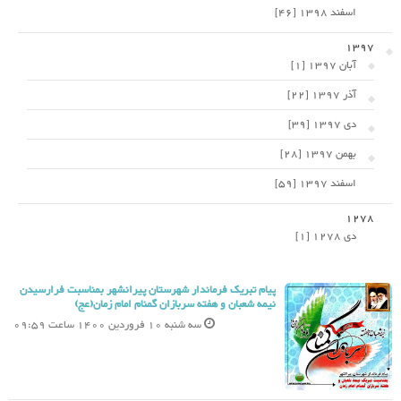
اسفند 1398 [46]
1397
آبان 1397 [1]
آذر 1397 [22]
دی 1397 [39]
بهمن 1397 [28]
اسفند 1397 [59]
1278
دی 1278 [1]
پیام تبریک فرماندار شهرستان پیرانشهر بمناسبت فرارسیدن
نیمه شعبان و هفته سربازان گمنام امام زمان(عج)
سه شنبه 10 فروردین 1400 ساعت 09:59