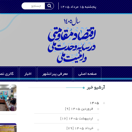
Search
پنجشنبه 15 مرداد 1405
صفحه اصلی
معرفی پیرانشهر
اخبار
گالری تص
Shop
آرشیو خبر
Category
Widget
1405
فروردین 1405 [9]
اردیبهشت 1405 [16]
خرداد 1405 [79]