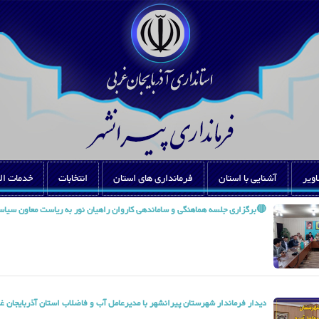
اویر
آشنایی با استان
فرمانداری های استان
انتخابات
خدمات ال
🔴برگزاری جلسه هماهنگی و ساماندهی کاروان راهیان نور به ریاست معاون سیاسی،
دیدار فرماندار شهرستان پیرانشهر با مدیرعامل آب و فاضلاب استان آذربایجان غ