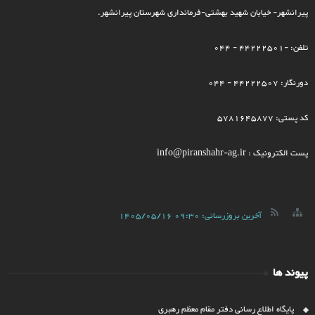
پیرانشهر- خیابان شهید بهشتی-فرمانداری شهرستان پیرانشهر.
تلفن: -44222501 - 044
دورنگار: 44222507 - 044
کد پستی: 5781645877
پست الکترونیک : info@piranshahr-ag.ir
آخرین بروزرسانی:
1405/05/16 09:30
پیوند ها
پایگاه اطلاع رسانی دفتر مقام معظم رهبری