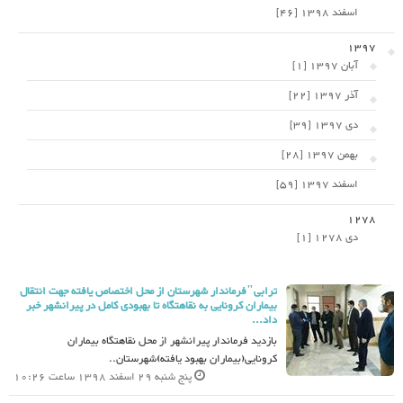
اسفند 1398 [46]
1397
آبان 1397 [1]
آذر 1397 [22]
دی 1397 [39]
بهمن 1397 [28]
اسفند 1397 [59]
1278
دی 1278 [1]
ترابی"فرماندار شهرستان از محل اختصاص یافته جهت انتقال
بیماران کرونایی به نقاهتگاه تا بهبودی کامل در پیرانشهر خبر
داد...
بازدید فرماندار پیرانشهر از محل نقاهتگاه بیماران
کرونایی(بیماران بهبود یافته)شهرستان..
پنج شنبه 29 اسفند 1398 ساعت 10:26