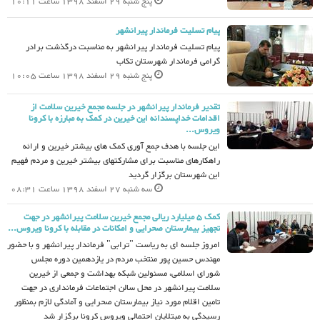
پنج شنبه 29 اسفند 1398 ساعت 10:11
پیام تسلیت فرماندار پیرانشهر
پیام تسلیت فرماندار پیرانشهر به مناسبت درگذشت برادر
گرامی فرماندار شهرستان تکاب
پنج شنبه 29 اسفند 1398 ساعت 10:05
تقدیر فرماندار پیرانشهر در جلسه مجمع خیرین سلامت از
اقدامات خداپسندانه این خیرین در کمک به مبارزه با کرونا
ویروس...
این جلسه با هدف جمع آوری کمک های بیشتر خیرین و ارائه
راهکارهای مناسبت برای مشارکتهای بیشتر خیرین و مردم فهیم
این شهرستان برگزار گردید
سه شنبه 27 اسفند 1398 ساعت 08:31
کمک ۵ میلیارد ریالی مجمع خیرین سلامت پیرانشهر در جهت
تجهیز بیمارستان صحرایی و امکانات در مقابله با کرونا ویروس...
امروز جلسه ای به ریاست "ترابی" فرماندار پیرانشهر و با حضور
مهندس حسین پور منتخب مردم در یازدهمین دوره مجلس
شورای اسلامی، مسئولین شبکه بهداشت و جمعی از خیرین
سلامت پیرانشهر در محل سالن اجتماعات فرمانداری در جهت
تامین اقلام مورد نیاز بیمارستان صحرایی و آمادگی لازم بمنظور
رسیدگی به مبتلایان احتمالی ویروس کرونا برگزار شد