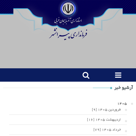
Shop
آرشیو خبر
Category
Widget
1405
فروردین 1405 [9]
اردیبهشت 1405 [16]
خرداد 1405 [79]