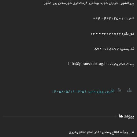
پیرانشهر- خیابان شهید بهشتی-فرمانداری شهرستان پیرانشهر.
تلفن: -44222501 - 044
دورنگار: 44222507 - 044
کد پستی: 5781645877
پست الکترونیک : info@piranshahr-ag.ir
آخرین بروزرسانی:
1405/05/19 13:56
پیوند ها
پایگاه اطلاع رسانی دفتر مقام معظم رهبری