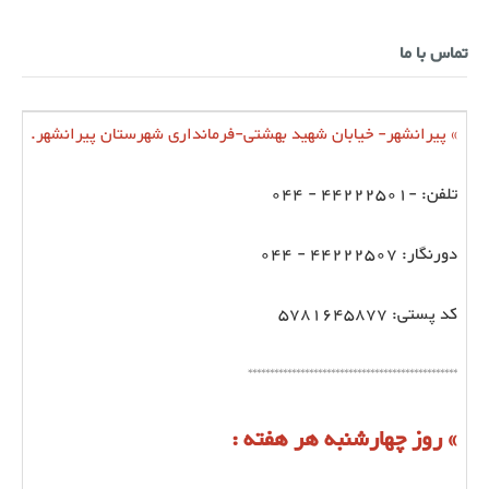
تماس با ما
» پیرانشهر- خیابان شهید بهشتی-فرمانداری شهرستان پیرانشهر.
تلفن: -44222501 - 044
دورنگار: 44222507 - 044
کد پستی: 5781645877
************************************************
» روز چهارشنبه هر هفته :