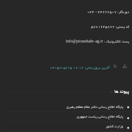
دورنگار: 44222507 - 044
کد پستی: 5781645877
پست الکترونیک : info@piranshahr-ag.ir
آخرین بروزرسانی:
1405/05/15 16:17
پیوند ها
پایگاه اطلاع رسانی دفتر مقام معظم رهبری
پایگاه اطلاع رسانی ریاست جمهوری
وزارت کشور