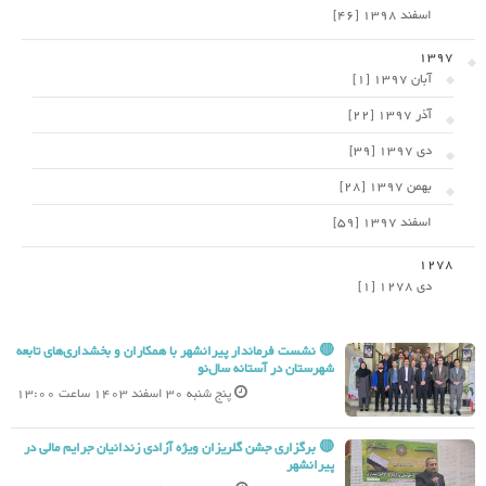
اسفند 1398 [46]
1397
آبان 1397 [1]
آذر 1397 [22]
دی 1397 [39]
بهمن 1397 [28]
اسفند 1397 [59]
1278
دی 1278 [1]
🔴 نشست فرماندار پیرانشهر با همکاران و بخشداری‌های تابعه
شهرستان در آستانه سال‌نو
پنج شنبه 30 اسفند 1403 ساعت 13:00
🔴 برگزاری جشن گلریزان ویژه آزادی زندانیان جرایم مالی در
پیرانشهر