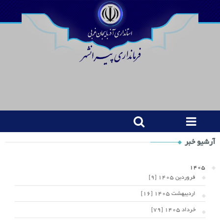
Shop
آرشیو خبر
Category
Widget
1405
فروردین 1405 [9]
اردیبهشت 1405 [16]
خرداد 1405 [79]