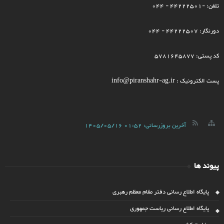
تلفن: -44222501 - 044
دورنگار: 44222507 - 044
کد پستی: 5781645877
پست الکترونیک : info@piranshahr-ag.ir
آخرین بروزرسانی:
1405/05/16 01:52
پیوند ها
پایگاه اطلاع رسانی دفتر مقام معظم رهبری
پایگاه اطلاع رسانی ریاست جمهوری