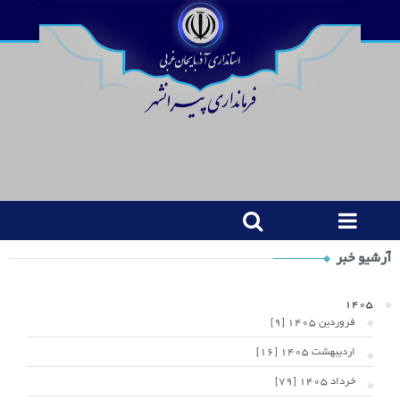
Shop
آرشیو خبر
Category
Widget
1405
فروردین 1405 [9]
اردیبهشت 1405 [16]
خرداد 1405 [79]