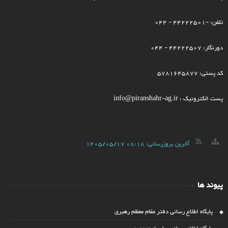
تلفن: -44222501 - 044
دورنگار: 44222507 - 044
کد پستی: 5781645877
پست الکترونیک : info@piranshahr-ag.ir
آخرین بروزرسانی:
1405/05/17 08:18
پیوند ها
پایگاه اطلاع رسانی دفتر مقام معظم رهبری