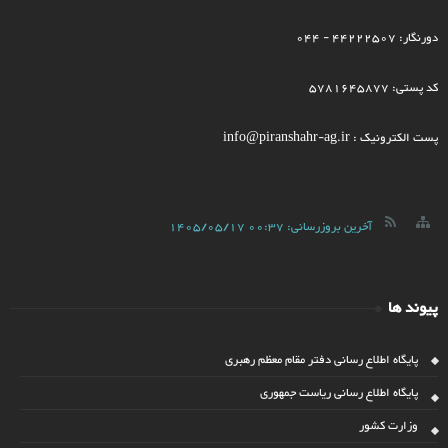
دورنگار: 44222507 - 044
کد پستی: 5781645877
پست الکترونیک : info@piranshahr-ag.ir
آخرین بروزرسانی:
1405/05/17 00:37
پیوند ها
پایگاه اطلاع رسانی دفتر مقام معظم رهبری
پایگاه اطلاع رسانی ریاست جمهوری
وزارت کشور