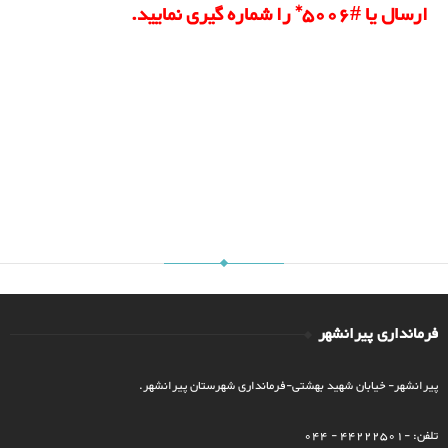
ارسال یا #5006* را شماره گیری نمایید
.
فرمانداری پیرانشهر
پیرانشهر- خیابان شهید بهشتی-فرمانداری شهرستان پیرانشهر.
تلفن: -44222501 - 044