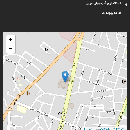
استانداری آذربایجان غربی
ادامه پیوند ها
+
−