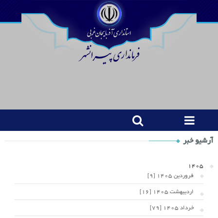
Shop
آرشیو خبر
Category
Widget
1405
فروردین 1405 [9]
اردیبهشت 1405 [16]
خرداد 1405 [79]