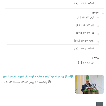
اسفند 1398 [46]
1397
آبان 1397 [1]
آذر 1397 [22]
دی 1397 [39]
بهمن 1397 [28]
اسفند 1397 [59]
1278
دی 1278 [1]
🔴برگزاری مراسم تکریم و معارفه فرماندار شهرستان پیرانشهر
یکشنبه 14 بهمن 1403 ساعت 09:04
1