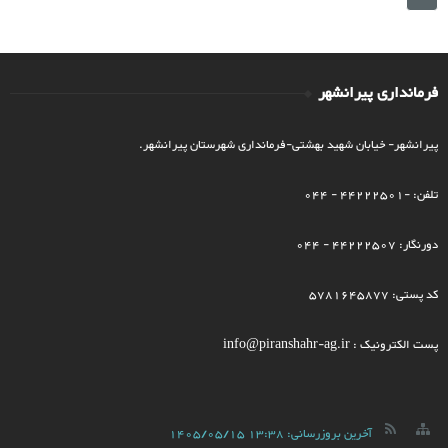
فرمانداری پیرانشهر
پیرانشهر- خیابان شهید بهشتی-فرمانداری شهرستان پیرانشهر.
تلفن: -44222501 - 044
دورنگار: 44222507 - 044
کد پستی: 5781645877
پست الکترونیک : info@piranshahr-ag.ir
آخرین بروزرسانی:
1405/05/15 13:38