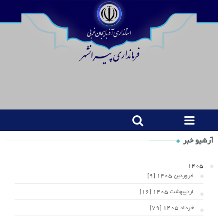
Shop
آرشیو خبر
Category
Widget
1405
فروردین 1405 [9]
اردیبهشت 1405 [16]
خرداد 1405 [79]