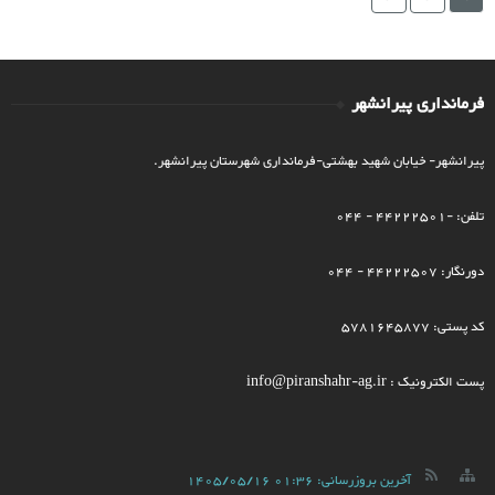
فرمانداری پیرانشهر
پیرانشهر- خیابان شهید بهشتی-فرمانداری شهرستان پیرانشهر.
تلفن: -44222501 - 044
دورنگار: 44222507 - 044
کد پستی: 5781645877
پست الکترونیک : info@piranshahr-ag.ir
آخرین بروزرسانی:
1405/05/16 01:36