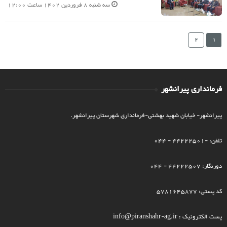
سه شنبه 8 فروردین 1402 ساعت 12:00
2
1
فرمانداری پیرانشهر
پیرانشهر- خیابان شهید بهشتی-فرمانداری شهرستان پیرانشهر.
تلفن: -44222501 - 044
دورنگار: 44222507 - 044
کد پستی: 5781645877
پست الکترونیک : info@piranshahr-ag.ir