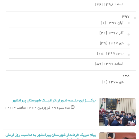
اسفند 1398 [46]
1397
آبان 1397 [1]
آذر 1397 [22]
دی 1397 [39]
بهمن 1397 [28]
اسفند 1397 [59]
1278
دی 1278 [1]
برگـــــزاری جلــسه شـورای ترافیـــک شهرستان پیرانشهر
سه شنبه 29 فروردین 1402 ساعت 12:14
پیام تبریک فرماندار شهرستان پیرانشهر به مناسبت روز ارتش