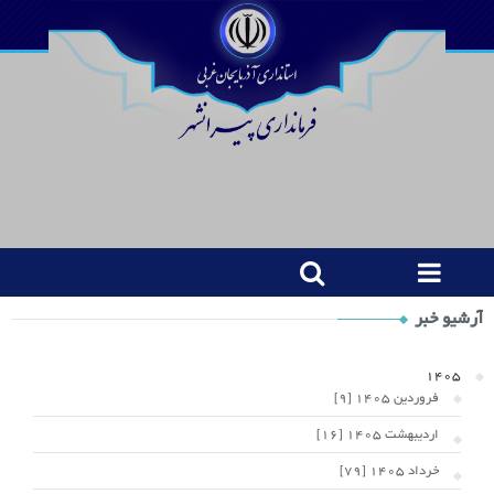
Shop
آرشیو خبر
Category
Widget
1405
فروردین 1405 [9]
اردیبهشت 1405 [16]
خرداد 1405 [79]