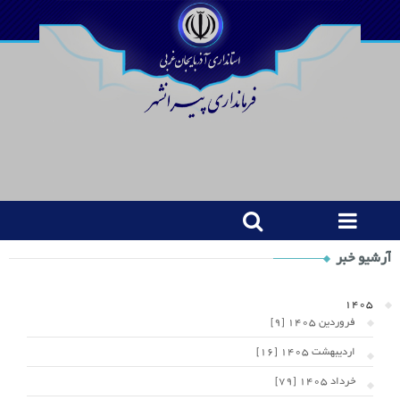
Shop
آرشیو خبر
Category
Widget
1405
فروردین 1405 [9]
اردیبهشت 1405 [16]
خرداد 1405 [79]