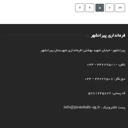
7
6
5
<
<<
فرمانداری پیرانشهر
پیرانشهر- خیابان شهید بهشتی-فرمانداری شهرستان پیرانشهر.
تلفن: -44222501 - 044
دورنگار: 44222507 - 044
کد پستی: 5781645877
پست الکترونیک : info@piranshahr-ag.ir