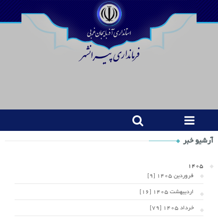
Shop
آرشیو خبر
Category
Widget
1405
فروردین 1405 [9]
اردیبهشت 1405 [16]
خرداد 1405 [79]