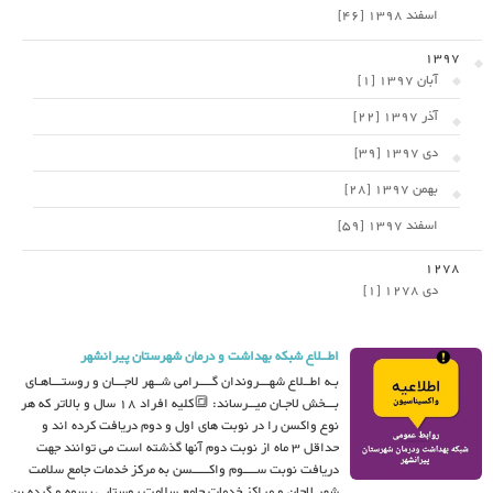
اسفند 1398 [46]
1397
آبان 1397 [1]
آذر 1397 [22]
دی 1397 [39]
بهمن 1397 [28]
اسفند 1397 [59]
1278
دی 1278 [1]
اطــلاع شبکه بهداشت و درمان شهرستان پیرانشهر
بـه اطــلاع شهـــروندان گــــرامی شــهر لاجـــان و روستـــاهـای
بـــخش لاجـان میــرساند: 🔳کلیه افراد 18 سال و بالاتر که هر
نوع واکسن را در نوبت های اول و دوم دریافت کرده اند و
حداقل 3 ماه از نوبت دوم آنها گذشته است می توانند جهت
دریافت نوبت ســــوم واکـــــسن به مرکز خدمات جامع سلامت
شهر لاجان و مراکز خدمات جامع سلامت روستایی پسوه و گرده بن