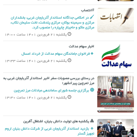
#انتصاب
🖌 در احکامی جداگانه استاندار آذربایجان غربی، بخشداران
مرکزی و سیمینه بوکان، مرکزی پلدشت، تخت سلیمان تکاب،
مرکزی ماکو و حاجیلار چایپاره را منصوب کرد.
یکشنبه 21 فروردین 1401 ساعت 14:00
اخبار سهام عدالت
🔸فراخوان جاماندگان سهام عدالت از خرداد امسال
یکشنبه 21 فروردین 1401 ساعت 13:33
در رستای بررسی مصوبات سفر اخیر استاندار آذربایجان غربی به
مرز تمرچین پیرانشهر؛
🔴 برگزاری جلسه شورای ساماندهی مبادلات مرز تمرچین
یکشنبه 21 فروردین 1401 ساعت 13:30
🔺 یکشنبه های تولید، دانش بنیان، اشتغال آفرین
🔹 بازدید استاندار آذربایجان غربی از شرکت دانش بنیان اروم
تجهیز گستر