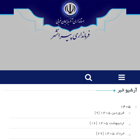
Shop
آرشیو خبر
Category
Widget
1405
فروردین 1405 [9]
اردیبهشت 1405 [16]
خرداد 1405 [79]