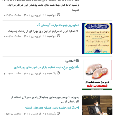
و کلیه خانه های بهداشت های تحت پوشش این مراکز مراجعه
نمایند
دوشنبه 22 فروردین 1401 ساعت 03:40
دعای روز نهم ماه مبارک #رمضان 🌙
🔹خدایا قرار ده برایم در این روز بهره اى از رحمت وسیعت
دوشنبه 22 فروردین 1401 ساعت 00:30
🔴#اطلاعیه
🔺توزیع مرغ منجمد تنظیم بازار در شهرستان پیرانشهر
یکشنبه 21 فروردین 1401 ساعت 21:30
به ریاست رهبردین معاون هماهنگی امور عمرانی استاندار
آذربایجان غربی
◀برگزاری جلسه تامین مسکن محرومان استان
یکشنبه 21 فروردین 1401 ساعت 15:08