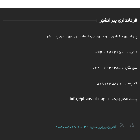
فرمانداری پیرانشهر
پیرانشهر- خیابان شهید بهشتی-فرمانداری شهرستان پیرانشهر.
تلفن: -44222501 - 044
دورنگار: 44222507 - 044
کد پستی: 5781645877
پست الکترونیک : info@piranshahr-ag.ir
آخرین بروزرسانی:
1405/05/17 10:22