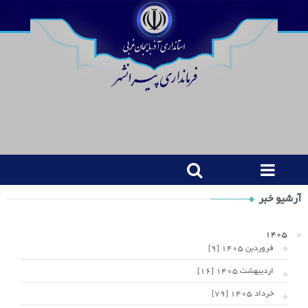
Shop
آرشیو خبر
Category
Widget
1405
فروردین 1405 [9]
اردیبهشت 1405 [16]
خرداد 1405 [79]