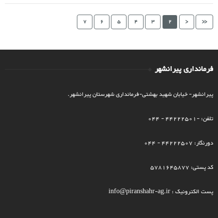
7
6
5
4
3
2
<
<<
فرمانداری پیرانشهر
پیرانشهر- خیابان شهید بهشتی-فرمانداری شهرستان پیرانشهر.
تلفن: -44222501 - 044
دورنگار: 44222507 - 044
کد پستی: 5781645877
پست الکترونیک : info@piranshahr-ag.ir