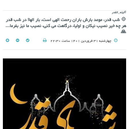
#لیله_القدر
💠 شب قدر، موعد بارش باران رحمت الهی است، بار الها! در شب قدر
هر چه خیر نصیب نیکان و اولیاء درگاهت می کنی، نصیب ما نیز بفرما...
🙏
چهارشنبه 31 فروردین 1401 ساعت 22:30