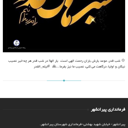
💠 شب قدر، موعد بارش باران رحمت الهی است، بار الها! در شب قدر هر چه خیر نصیب
نیکان و اولیاء درگاهت می کنی، نصیب ما نیز بفرما...🙏 #لیله_القدر
فرمانداری پیرانشهر
پیرانشهر- خیابان شهید بهشتی-فرمانداری شهرستان پیرانشهر.