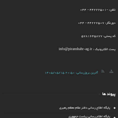
تلفن: -44222501 - 044
دورنگار: 44222507 - 044
کد پستی: 5781645877
پست الکترونیک : info@piranshahr-ag.ir
آخرین بروزرسانی:
1405/05/15 20:50
پیوند ها
پایگاه اطلاع رسانی دفتر مقام معظم رهبری
پایگاه اطلاع رسانی ریاست جمهوری