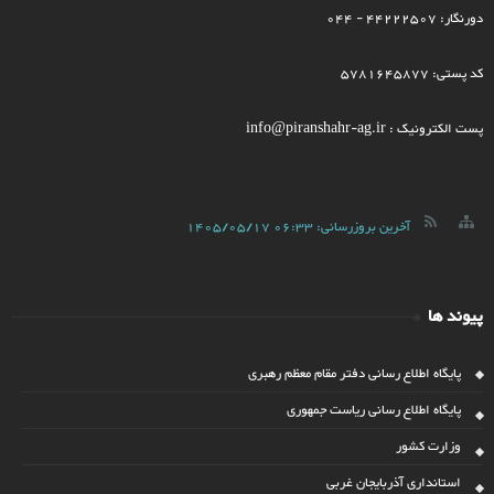
دورنگار: 44222507 - 044
کد پستی: 5781645877
پست الکترونیک : info@piranshahr-ag.ir
آخرین بروزرسانی:
1405/05/17 06:33
پیوند ها
پایگاه اطلاع رسانی دفتر مقام معظم رهبری
پایگاه اطلاع رسانی ریاست جمهوری
وزارت کشور
استانداری آذربایجان غربی