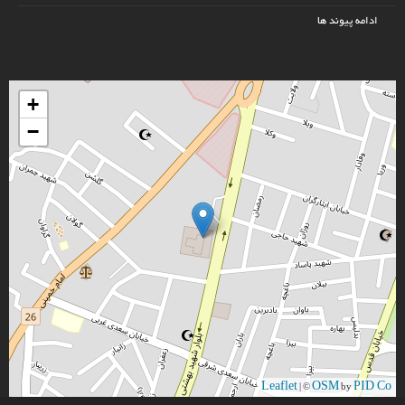
ادامه پیوند ها
+
−
Leaflet
OSM
PID Co
| ©
by