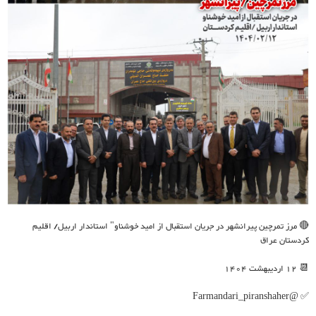
🔴 مرز تمرچین پیرانشهر در جریان استقبال از امید خوشناو" استاندار اربیل/ اقلیم
کردستان عراق
📆 12 اردیبهشت 1404
✅ @Farmandari_piranshaher