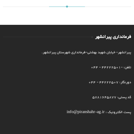
فرمانداری پیرانشهر
پیرانشهر- خیابان شهید بهشتی-فرمانداری شهرستان پیرانشهر.
تلفن: -44222501 - 044
دورنگار: 44222507 - 044
کد پستی: 5781645877
پست الکترونیک : info@piranshahr-ag.ir