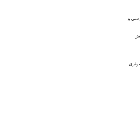
رسی و
نش
موثری