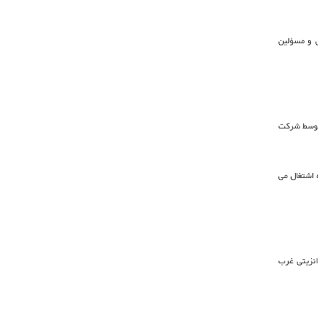
ی و مسؤلین
 توسط شرکت
 اشتغال می
انزیتی غرب