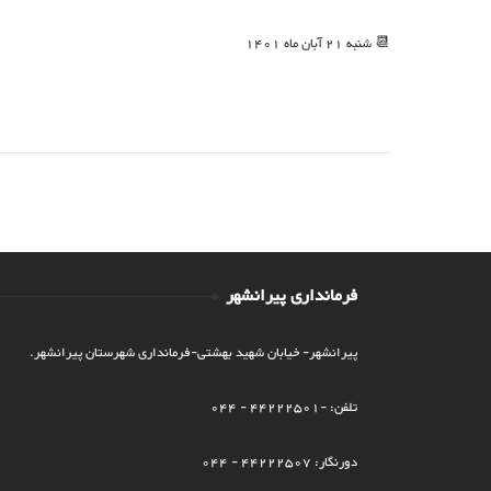
📆 شنبه 21 آبان ماه 1401
فرمانداری پیرانشهر
پیرانشهر- خیابان شهید بهشتی-فرمانداری شهرستان پیرانشهر.
تلفن: -44222501 - 044
دورنگار: 44222507 - 044